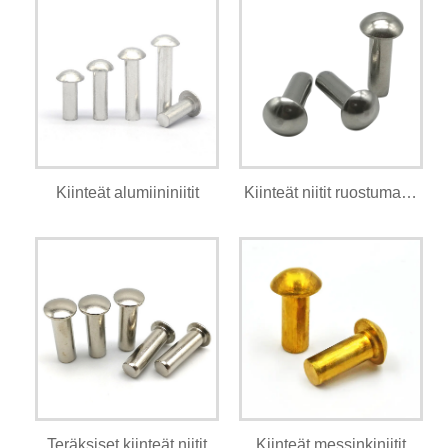
Kiinteät alumiininiitit
Kiinteät niitit ruostumattomasta teräksestä
Teräksiset kiinteät niitit
Kiinteät messinkiniitit