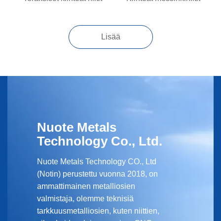
Lisää
Nuote Metals
Technology Co., Ltd.
Nuote Metals Technology CO., Ltd
(Notin) perustettu vuonna 2018, on
ammattimainen metalliosien
valmistaja, olemme teknisiä
tarkkuusmetalliosien, kuten niittien,