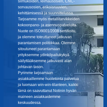
silmukoiden, leimausosien, CNC-
sorvausosien, erikoisruuvien,
kehittämisessä ja suunnittelussa.
Tarjoamme myös metallitarvikkeiden
kokoonpano- ja asennuspalveluita.
Nuote on ISO9001/2008 sertifioitu,
ja olemme toteuttaneet jatkuvan
parantamisen politiikkaa. Olemme
sitoutuneet parantamaan
yrityksemme ydinkilpailukykyä
säilyttääksemme jatkuvasti alan
johtavan tason.
Pyrimme tarjoamaan
asiakkaillemme huoletonta palvelua
ja luomaan win-win-tilanteen, kaikki
tämä on saavuttanut Notinin hyvän
maineen asiakkaidemme
keskuudessa.