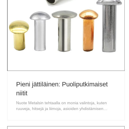
Pieni jättiläinen: Puoliputkimaiset
niitit
Nuote Metalsin tehtaalla on monia valintoja, kuten
ruuveja, hitsejä ja liimoja, asioiden yhdistämisen
maailmassa. Mutta on hiljainen, luotettava vaihtoehto,
joka jää usein huomaamatta, se on puoliputkimainen
niitti. Se on todella yksinkertainen pieni asia. Kuvittele