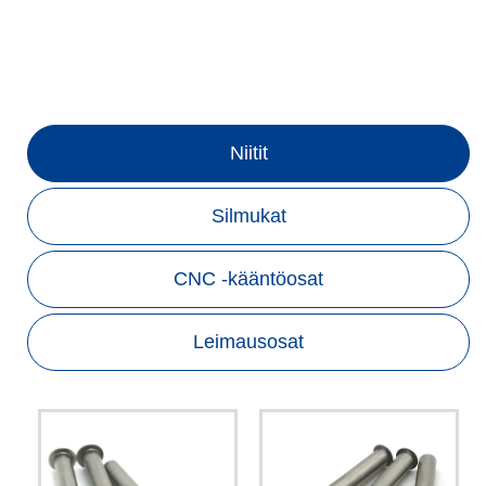
Niitit
Silmukat
CNC -kääntöosat
Leimausosat