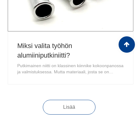
Miksi valita työhön
alumiiniputkiniitti?
Putkimainen niitti on klassinen kiinnike kokoonpanossa
ja valmistuksessa. Mutta materiaali, josta se on
valmistettu, voi täysin muuttaa sen tarkoitusta. Vaikka
teräs- ja messinkiniitit ovat yleisiä, alumiiniputkimaiset
niitit tarjoavat ainutlaatuisen joukon etuja, jotka tekevät
niistä täydellisen va......
Lisää