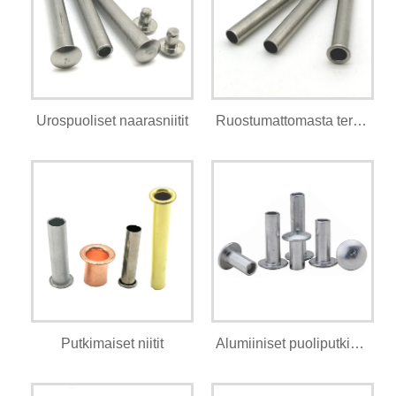
Urospuoliset naarasniitit
Ruostumattomasta teräksestä valmistetut ontot niitit
Putkimaiset niitit
Alumiiniset puoliputkiniitit