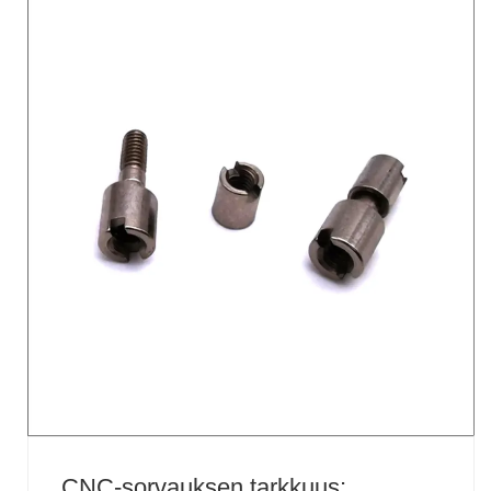
tavallinen kiinteä niitti, mutta ......
CNC-sorvauksen tarkkuus: