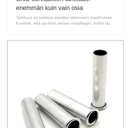
enemmän kuin vain osia
Tarkkuus on kaikkea asioiden tekemisen maailmassa.
Kuvittele, että tarvitset pienen metallitapin, holkin tai
erityisen ruuvin, jonka on sopia toiseen osaan
täydellisesti. Ei lähes täydellisesti, mutta täsmälleen.
Tässä tulee esiin CNC-sorvaus.